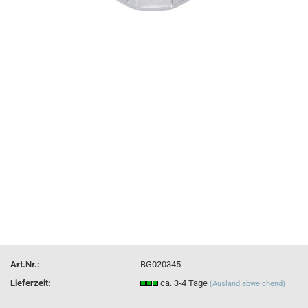
Art.Nr.:
BG020345
Lieferzeit:
ca. 3-4 Tage
(Ausland abweichend)