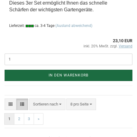
Dieses 3er Set ermöglicht Ihnen das schnelle
Schärfen der wichtigsten Gartengeräte.
Lieferzeit:
ca. 3-4 Tage
(Ausland abweichend)
23,10 EUR
inkl. 20% MwSt. zzgl.
Versand
IN DEN WARENKORB
Sortieren nach
8 pro Seite
1
2
3
»