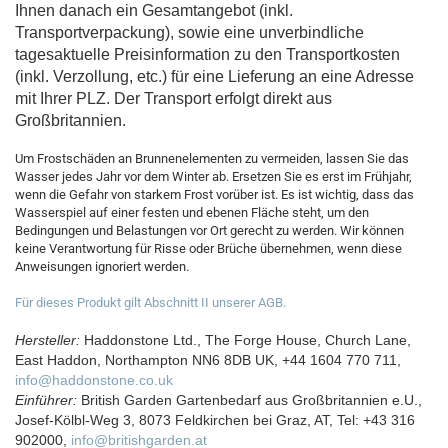
Ihnen danach ein Gesamtangebot (inkl.
Transportverpackung), sowie eine unverbindliche
tagesaktuelle Preisinformation zu den Transportkosten
(inkl. Verzollung, etc.) für eine Lieferung an eine Adresse
mit Ihrer PLZ. Der Transport erfolgt direkt aus
Großbritannien.
Um Frostschäden an Brunnenelementen zu vermeiden, lassen Sie das
Wasser jedes Jahr vor dem Winter ab. Ersetzen Sie es erst im Frühjahr,
wenn die Gefahr von starkem Frost vorüber ist. Es ist wichtig, dass das
Wasserspiel auf einer festen und ebenen Fläche steht, um den
Bedingungen und Belastungen vor Ort gerecht zu werden. Wir können
keine Verantwortung für Risse oder Brüche übernehmen, wenn diese
Anweisungen ignoriert werden.
Für dieses Produkt gilt Abschnitt II unserer AGB.
Hersteller:
Haddonstone Ltd., The Forge House, Church Lane,
East Haddon, Northampton NN6 8DB UK, +44 1604 770 711,
info@haddonstone.co.uk
Einführer:
British Garden Gartenbedarf aus Großbritannien e.U.,
Josef-Kölbl-Weg 3, 8073 Feldkirchen bei Graz, AT, Tel: +43 316
902000,
info@britishgarden.at