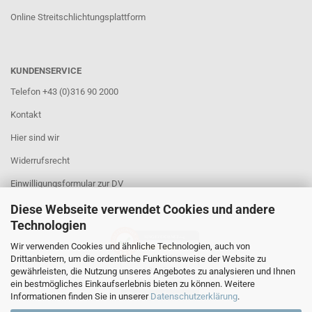
Online Streitschlichtungsplattform
KUNDENSERVICE
Telefon +43 (0)316 90 2000
Kontakt
Hier sind wir
Widerrufsrecht
Einwilligungsformular zur DV
Rücksendeformular
Diese Webseite verwendet Cookies und andere
Technologien
AUSGEZEICHNET
.org
Wir verwenden Cookies und ähnliche Technologien, auch von
SEHR GUT
Drittanbietern, um die ordentliche Funktionsweise der Website zu
gewährleisten, die Nutzung unseres Angebotes zu analysieren und Ihnen
4.91
/ 5.00
ein bestmögliches Einkaufserlebnis bieten zu können. Weitere
251 Bewertungen
Hinweis zu den Bewertungen
Informationen finden Sie in unserer
Datenschutzerklärung
.