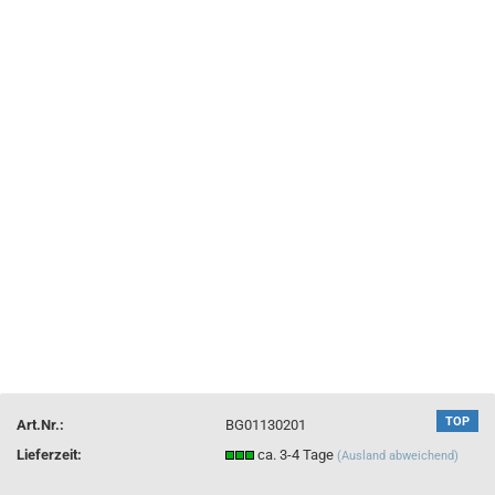
TOP
Art.Nr.:
BG01130201
Lieferzeit:
ca. 3-4 Tage
(Ausland abweichend)